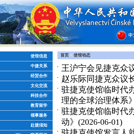
首页
>
使馆动态
使馆信息
王沪宁会见捷克众
中捷关系
经贸合作
赵乐际同捷克众议
文化交流
驻捷克使馆临时代
科技合作
理的全球治理体系
教育留学
驻捷克使馆临时代
领事服务
动》
(2026-06-01)
赴捷须知
驻捷克使馆发言人