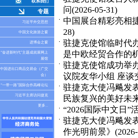
联系我们
问
(2026-05-31)
专题
中国展台精彩亮相捷
习近平外交思想
28)
中国文化旅游之窗
驻捷克使馆临时代办
进博会之窗
是中欧经贸合作的
“奋进新时代”主题成就展网上
展馆
驻捷克使馆成功举办
中国进出口商品交易会（广交
议院友华小组 座谈
会）
驻捷克大使冯飚发
“一带一路”国际合作高峰论坛
习近平主席访问捷克
民族复兴的美好未
更多...
“2026国际中文日
驻捷克大使冯飚发
作光明前景》
(2026-