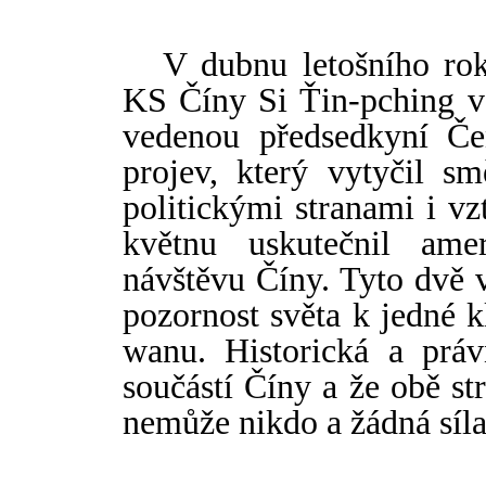
V dubnu letošního rok
KS Č
í
ny Si Ťin-pching 
vedenou předsedkyní Če
projev, který vytyčil s
politickými stranami i v
květnu uskutečnil ame
návštěvu Č
í
ny. Tyto dvě 
pozornost světa k jedné 
wanu. Historická a práv
souč
á
stí Č
í
ny a že obě st
nemů
ž
e nikdo a žádná síl