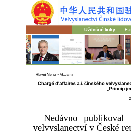
Užitečné linky
E-
Hlavní Menu
>
Aktuality
Chargé d'affaires a.i. čínského velvyslan
„Princip j
2
Nedávno publikoval c
velvyslanectví v České r