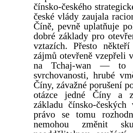
čínsko-českého strategick
české vlády zaujala racio
Č
í
ně, pevně uplatňuje po
dobré základy pro otevř
vztazích. Přesto někteř
í
zájmů otevřeně vzepřeli v
na Tchaj-wan — to j
svrchovanosti, hrubé vmě
Č
í
ny, závažné porušení po
otázce jedné Č
í
ny a z
základu č
í
nsko-českých 
právo se tomu rozhodně
nemohou změnit sku