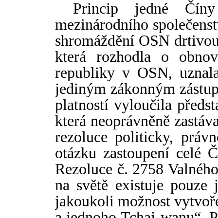
Princip jedné Č
í
ny
mezinárodního společenstv
shromáždění OSN drtivou 
která rozhodla o obno
republiky v OSN, uznala
jediným zákonným zástu
platností vyloučila předs
která neoprávněně zastáva
rezoluce politicky, práv
otázku zastoupení celé 
Rezoluce č. 2758 Valného
na světě existuje pouze 
jakoukoli možnost vytvoř
a jednoho Tchaj-wanu“. Př