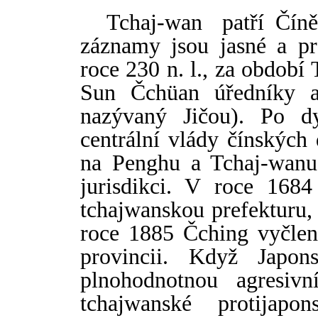
Tchaj-wan patř
í
Č
í
n
záznamy jsou jasné a pr
roce 230 n. l., za období 
Sun Čchüan úředníky a
nazývaný Jičou). Po d
centrální vlády č
í
nských 
na Penghu a Tchaj-wanu
jurisdikci. V roce 1684
tchajwanskou prefekturu,
roce 1885 Čching vyčlen
provincii. Když Japo
plnohodnotnou agresiv
tchajwanské protijapo