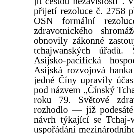
jít cestou nezávislosti“. V
přijetí rezoluce č. 2758 p
OSN formální rezoluc
zdravotnického shromá
obnovily zákonné zastou
tchajwanských úřadů. 
Asijsko-pacifická hos
Asijská rozvojová banka
jedné Č
í
ny upravily účas
pod názvem „Č
í
nský Tcha
roku 79. Světové zdr
rozhodlo — již podesát
návrh týkající se Tchaj
uspoř
á
dání mezinárodního