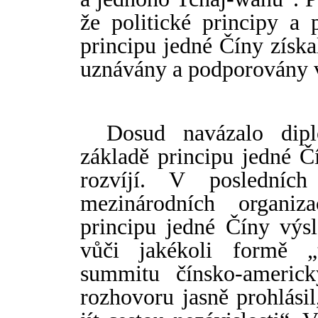
že politické principy a
principu jedné Č
í
ny získa
uznávány a podporovány v
Dosud navázalo dip
základě principu jedné Č
rozvíjí. V posledníc
mezinárodních organiz
principu jedné Č
í
ny výs
vůči jakékoli formě „t
summitu č
í
nsko-americ
rozhovoru jasně prohlásil