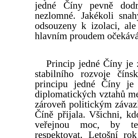
jedné Č
í
ny pevně dodr
nezlomné. Jakékoli sna
odsouzeny k izolaci, ale
hlavním proudem očekáván
Princip jedné Č
í
ny je
stabilního rozvoje č
í
ns
principu jedné Č
í
ny je
diplomatických vztahů m
zároveň politickým závaz
Č
í
ně přijala. Všichni, k
veřejnou moc, by te
respektovat. Letošní ro