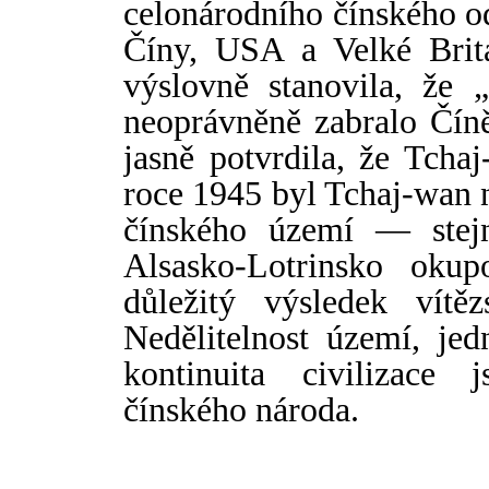
celonárodního č
í
nského o
Č
í
ny, USA a Velké Britá
výslovně stanovila, že 
neoprávněně zabralo Č
í
n
jasně potvrdila, že Tcha
roce 1945 byl Tchaj-wan 
č
í
nského území — stejn
Alsasko-Lotrinsko oku
důležitý výsledek vítě
Nedělitelnost území, jed
kontinuita civilizace
č
í
nského národa.