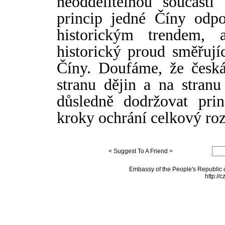
neoddělitelnou souč
á
stí
princip jedné Č
í
ny odpo
historickým trendem,
historický proud směřuj
Č
í
ny. Doufáme, že česká
stranu dějin a na stran
důsledně dodržovat pri
kroky ochrání celkový roz
< Suggest To A Friend >
Embassy of the People's Republic o
http://