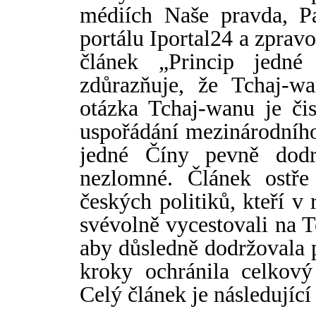
médiích Naše pravda, Pa
portálu Iportal24 a zpr
článek
„
Princip jedn
zdůrazňuje, že Tchaj-w
otázka Tchaj-wanu je čis
uspořádání mezinárodního
jedné Číny pevně dodr
nezlomné. Článek ostře 
českých politiků, kteří v
svévolně vycestovali na 
aby důsledně dodržovala 
kroky ochránila celkový
Celý článek je následující