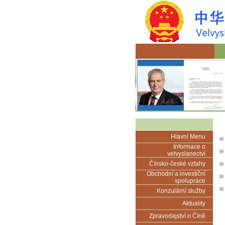
Hlavní Menu
Informace o
velvyslanectví
Čínsko-české vztahy
Obchodní a investiční
spolupráce
Konzulární služby
Aktuality
Zpravodajství o Číně