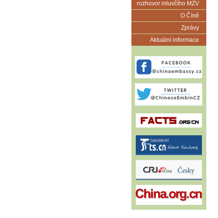
rozhovor mluvčího MZV
O Číně
Zprávy
Aktuální informace