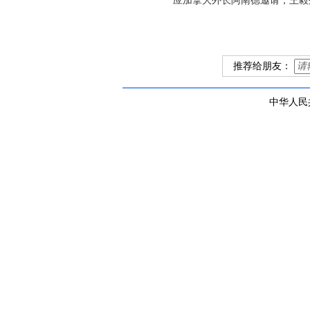
应加拿大外长阿南德邀请，王毅外
推荐给朋友：
中华人民共