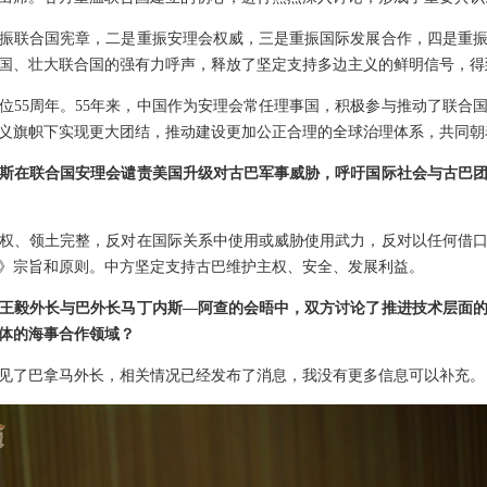
振联合国宪章，二是重振安理会权威，三是重振国际发展合作，四是重
国、壮大联合国的强有力呼声，释放了坚定支持多边主义的鲜明信号，得
位55周年。55年来，中国作为安理会常任理事国，积极参与推动了联合
义旗帜下实现更大团结，推动建设更加公正合理的全球治理体系，共同朝
斯在联合国安理会谴责美国升级对古巴军事威胁，呼吁国际社会与古巴
权、领土完整，反对在国际关系中使用或威胁使用武力，反对以任何借
》宗旨和原则。中方坚定支持古巴维护主权、安全、发展利益。
王毅外长与巴外长马丁内斯—阿查的会晤中，双方讨论了推进技术层面
体的海事合作领域？
见了巴拿马外长，相关情况已经发布了消息，我没有更多信息可以补充。