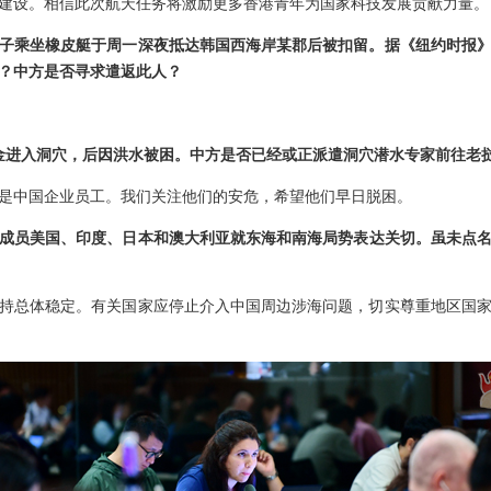
建设。相信此次航天任务将激励更多香港青年为国家科技发展贡献力量。
男子乘坐橡皮艇于周一深夜抵达韩国西海岸某郡后被扣留。据《纽约时报
？中方是否寻求遣返此人？
金进入洞穴，后因洪水被困。中方是否已经或正派遣洞穴潜水专家前往老
是中国企业员工。我们关注他们的安危，希望他们早日脱困。
”成员美国、印度、日本和澳大利亚就东海和南海局势表达关切。虽未点
持总体稳定。有关国家应停止介入中国周边涉海问题，切实尊重地区国