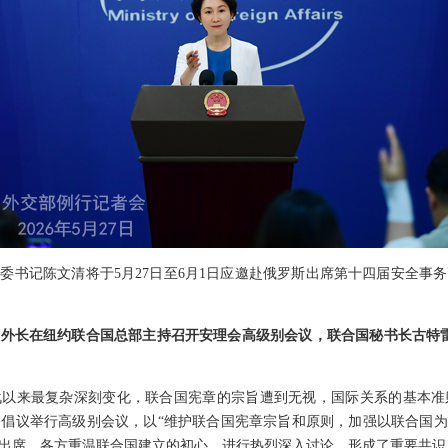
委书记陈文清将于5月27日至6月1日应邀赴俄罗斯出席第十四届安全事
外长在纽约联合国总部主持召开安理会高级别会议，联合国秘书长古特雷
战以来最复杂深刻变化，联合国宪章的宗旨遭到无视，国际关系的基本准
倡议举行高级别会议，以“维护联合国宪章宗旨和原则，加强以联合国为核
程出席。各方重温联合国建立的初心，进行热烈深入讨论，形成了重要共识