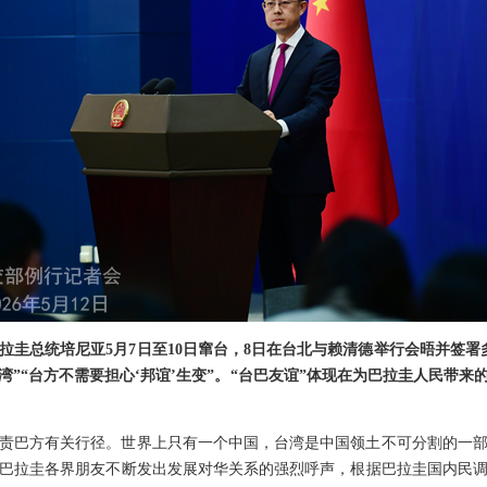
拉圭总统培尼亚5月7日至10日窜台，8日在台北与赖清德举行会晤并签署
湾”“台方不需要担心‘邦谊’生变”。“台巴友谊”体现在为巴拉圭人民带
责巴方有关行径。世界上只有一个中国，台湾是中国领土不可分割的一
巴拉圭各界朋友不断发出发展对华关系的强烈呼声，根据巴拉圭国内民