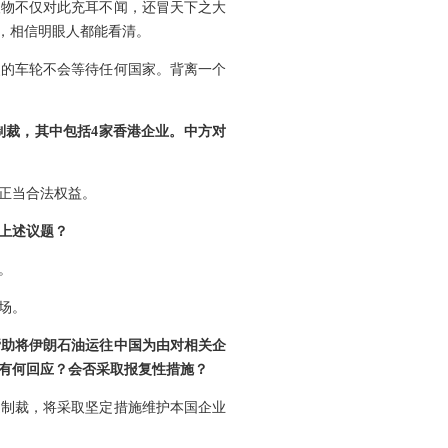
人物不仅对此充耳不闻，还冒天下之大
，相信明眼人都能看清。
史的车轮不会等待任何国家。背离一个
制裁，其中包括4家香港企业。中方对
正当合法权益。
上述议题？
。
场。
帮助将伊朗石油运往中国为由对相关企
有何回应？会否采取报复性措施？
边制裁，将采取坚定措施维护本国企业