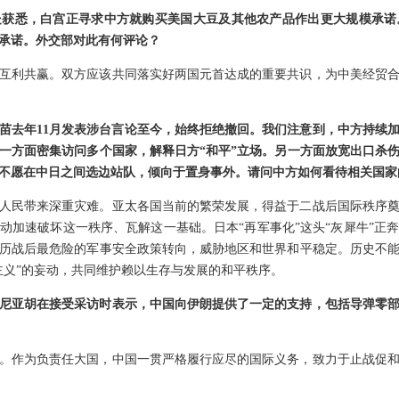
处获悉，白宫正寻求中方就购买美国大豆及其他农产品作出更大规模承诺
承诺。外交部对此有何评论？
互利共赢。双方应该共同落实好两国元首达成的重要共识，为中美经贸
苗去年11月发表涉台言论至今，始终拒绝撤回。我们注意到，中方持续加
一方面密集访问多个国家，解释日方“和平”立场。另一方面放宽出口杀
不愿在中日之间选边站队，倾向于置身事外。请问中方如何看待相关国家
人民带来深重灾难。亚太各国当前的繁荣发展，得益于二战后国际秩序
动加速破坏这一秩序、瓦解这一基础。日本“再军事化”这头“灰犀牛”正
历战后最危险的军事安全政策转向，威胁地区和世界和平稳定。历史不
主义”的妄动，共同维护赖以生存与发展的和平秩序。
尼亚胡在接受采访时表示，中国向伊朗提供了一定的支持，包括导弹零
。作为负责任大国，中国一贯严格履行应尽的国际义务，致力于止战促