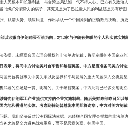
圭人民根本和长远利益，与台湾当局沆瀣一气不得人心。巴方有关政治
当“台独”分裂势力的棋子，其究竟是为了巴拉圭人民的利益还是另有所图
张、认清大势、顺应民意，作出承认一个中国原则的正确政治决断。历
部以涉嫌自伊朗购买石油为由，对12家与伊朗有关联的个人和实体实施
法依据、未经联合国安理会授权的非法单边制裁，将坚定维护本国企业的
日表示，将同中方讨论美对台军售和黎智英案。中方是否准备同美方讨论
两国元首将就事关中美关系以及世界和平与发展的重大问题深入交换意见
售武器的立场是一贯、明确的。关于黎智英案，中方此前已经多次阐明立
涉嫌向伊朗军工产业提供支持的企业实施制裁。随后美财政部昨日又以
国内地和香港的实体。考虑到特朗普总统本周即将访华，中方对美方制裁
问题。我们坚决反对没有国际法依据、未经联合国安理会授权的非法单
当务之急是全力避免战端重启，而不是恶意关联、抹黑中国。