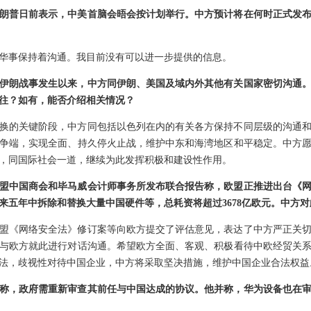
朗普日前表示，中美首脑会晤会按计划举行。中方预计将在何时正式发
华事保持着沟通。我目前没有可以进一步提供的信息。
伊朗战事发生以来，中方同伊朗、美国及域内外其他有关国家密切沟通
往？如有，能否介绍相关情况？
换的关键阶段，中方同包括以色列在内的有关各方保持不同层级的沟通
争端，实现全面、持久停火止战，维护中东和海湾地区和平稳定。中方
，同国际社会一道，继续为此发挥积极和建设性作用。
盟中国商会和毕马威会计师事务所发布联合报告称，欧盟正推进出台《
来五年中拆除和替换大量中国硬件等，总耗资将超过3678亿欧元。中方
盟《网络安全法》修订案等向欧方提交了评估意见，表达了中方严正关
与欧方就此进行对话沟通。希望欧方全面、客观、积极看待中欧经贸关
法，歧视性对待中国企业，中方将采取坚决措施，维护中国企业合法权益
称，政府需重新审查其前任与中国达成的协议。他并称，华为设备也在