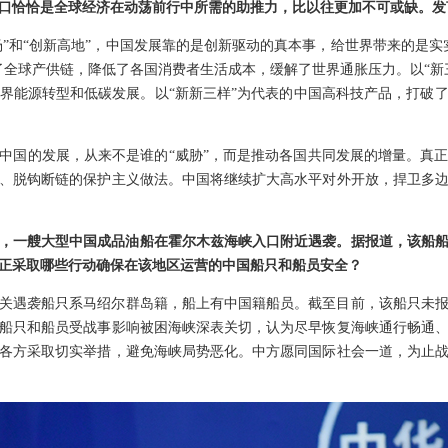
口恰恰是全球经济在动荡前行中所需的助推力，比以往更加不可或缺。发
市场”和“创新高地”，中国发展靠的是创新驱动的真本事，给世界带来的是
了全球产供链，降低了各国消费者生活成本，缓解了世界通胀压力。以“新
界能源转型和低碳发展。以“新新三样”为代表的中国高科技产品，打破
中国的发展，从来不是谁的“威胁”，而是推动各国共同发展的增量。真
、脱钩断链的保护主义做法。中国将继续扩大高水平对外开放，捍卫多
，一艘大型中国成品油船在霍尔木兹海峡入口附近遇袭。据报道，该船船
正采取哪些行动确保在该地区运营的中国船只和船员安全？
关遇袭船只系马绍尔群岛籍，船上有中国籍船员。截至目前，该船只未
船只和船员受战事影响被困海峡深表关切，认为尽早恢复海峡通行畅通
各方采取切实举措，避免海峡局势恶化。中方愿同国际社会一道，为止