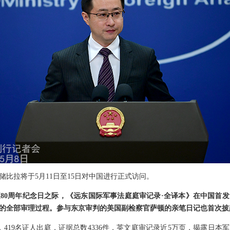
比拉将于5月11日至15日对中国进行正式访问。
80周年纪念日之际，《远东国际军事法庭庭审记录·全译本》在中国首
的全部审理过程。参与东京审判的美国副检察官萨顿的亲笔日记也首次披
，419名证人出庭，证据总数4336件，英文庭审记录近5万页，揭露日