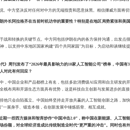
况。中方坚决反对任何对中方的无端指责和恶意抹黑。相信挪威方面将切
朗外长阿拉格齐在当前时机访华的重要性？特别是在地区局势紧张和美
于战和转换的关键节点。中方同包括伊朗在内的各方保持沟通，出发点
神，以支持中东地区国家构建“四个共同家园”为目标，为启动和谈继续
代》周刊发布了“2026年最具影响力的10家人工智能公司”榜单，中国
言人对此有何回应？
中，中国企业和产品都榜上有名，包括多款消费级AI应用和自主研发的
、全栈布局和开源生态方面具有优势，这是科技自主创新与发展进步的直接
排他只会自陷孤立。中国始终坚持走开放共赢的人工智能创新之路，加
房”一展身手、锻造本领，在创新发展中锤炼筋骨、相互成就。
，近期一些西方媒体和智库炒作“中国冲击2.0”，称中国在新能源、人工
场份额，对全球经济造成比传统制造业时代“更严重的冲击”。同时也有