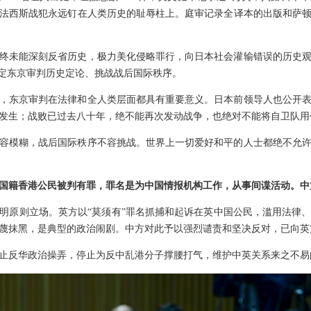
法西斯战犯永远钉在人类历史的耻辱柱上。庭审记录全译本的出版和萨
始终未能深刻反省历史，极力美化侵略罪行，向日本社会灌输错误的历史
否定东京审判历史定论、挑战战后国际秩序。
，东京审判在法律和全人类层面都具有重要意义。日本前领导人也公开
发生；战败已过去八十年，绝不能再次发动战争，也绝对不能将自卫队用
容模糊，战后国际秩序不容挑战。世界上一切爱好和平的人士都绝不允
国籍香港公民被判有罪，罪名是为中国情报机构工作，从事间谍活动。中
明原则立场。英方以“莫须有”罪名抓捕和起诉在英中国公民，滥用法律
蔑抹黑，是典型的政治闹剧。中方对此予以强烈谴责和坚决反对，已向英
止反华政治操弄，停止为反中乱港分子撑腰打气，维护中英关系来之不易