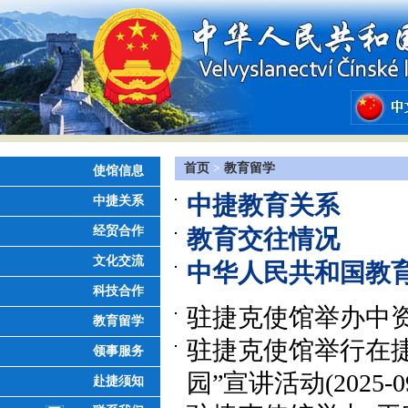
首页
>
教育留学
使馆信息
中捷教育关系
中捷关系
经贸合作
教育交往情况
文化交流
中华人民共和国教
科技合作
驻捷克使馆举办中
教育留学
驻捷克使馆举行在捷
领事服务
园”宣讲活动
(2025-0
赴捷须知