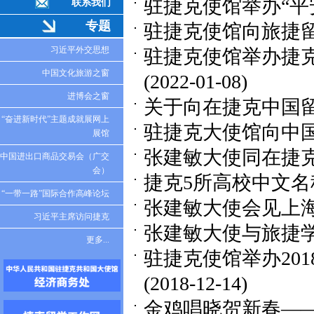
驻捷克使馆举办“平
联系我们
专题
驻捷克使馆向旅捷留
习近平外交思想
驻捷克使馆举办捷
中国文化旅游之窗
(2022-01-08)
进博会之窗
关于向在捷克中国留
“奋进新时代”主题成就展网上
驻捷克大使馆向中国
展馆
张建敏大使同在捷
中国进出口商品交易会（广交
会）
捷克5所高校中文名
“一带一路”国际合作高峰论坛
张建敏大使会见上
习近平主席访问捷克
张建敏大使与旅捷
更多...
驻捷克使馆举办201
(2018-12-14)
金鸡唱晓贺新春—