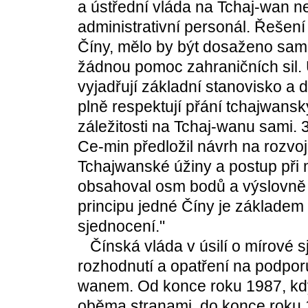
a ústřední vláda na Tchaj-wan n
administrativní personál. Řešení 
Číny, mělo by být dosaženo sa
žádnou pomoc zahraničních sil. U
vyjadřují základní stanovisko a 
plně respektují přání tchajwanský
záležitosti na Tchaj-wanu sami. 
Ce-min předložil návrh na rozvo
Tchajwanské úžiny a postup při 
obsahoval osm bodů a výslovně
principu jedné Číny je základe
sjednocení."
Čínská vláda v úsilí o mírové sj
rozhodnutí a opatření na podpor
wanem. Od konce roku 1987, kdy
oběma stranami, do konce roku 1