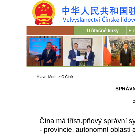
Užitečné linky
E-
Hlavní Menu
>
O Číně
SPRÁVN
2
Čína má třístupňový správní s
- provincie, autonomní oblasti