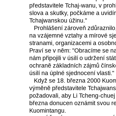
představitele Tchaj-wanu, v pro
slova a skutky, počkáme a uvidí
Tchajwanskou úžinu."
Prohlášení zároveň zdůraznilo
na vzájemné vztahy a mírové sj
stranami, organizacemi a osobnos
Praví se v něm: "Obracíme se na
nám připojili v úsilí o udržení stá
ochraně základních zájmů čínsk
úsilí na úplné sjednocení vlasti."
Když se 18. března 2000 Kuomin
výměně představitele Tchajwansk
požadovali, aby Li Tcheng-chuej 
března donucen oznámit svou re
Kuomintangu.