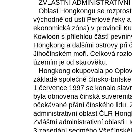
ZVLÁŠTNÍ ADMINISTRATIVNÍ
Oblast Hongkongu se rozprostí
východně od ústí Perlové řeky a
ekonomická zóna) v provincii Ku
Kowloon s přilehlou částí pevni
Hongkong a dalšími ostrovy při 
Jihočínském moři. Celková rozlo
územím je od starověku.
Hongkong okupovala po Opiové v
základě společné čínsko-britsk
1.července 1997 se konalo slav
byla obnovena čínská suverenita
očekávané přání čínského lidu. 
administrativní oblast ČLR Hongk
Zvláštní administrativní oblasti
3.zasedání sedmého Všečínskéh