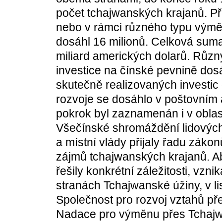
počet tchajwanských krajanů. Přij
nebo v rámci různého typu výměn 
dosáhl 16 milionů. Celková su
miliard amerických dolarů. Různ
investice na čínské pevnině dos
skutečně realizovaných investic 
rozvoje se dosáhlo v poštovním 
pokrok byl zaznamenán i v oblas
Všečínské shromáždění lidových 
a místní vlády přijaly řadu záko
zájmů tchajwanských krajanů. A
řešily konkrétní záležitosti, vzni
stranách Tchajwanské úžiny, v li
Společnost pro rozvoj vztahů pře
Nadace pro výměnu přes Tchajw