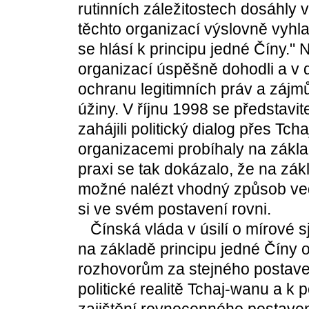
rutinních záležitostech dosáhly
těchto organizací výslovně vyhl
se hlásí k principu jedné Číny."
organizací úspěšně dohodli a v 
ochranu legitimních práv a záj
úžiny. V říjnu 1998 se představit
zahájili politický dialog přes 
organizacemi probíhaly na zákl
praxi se tak dokázalo, že na zák
možné nalézt vhodný způsob vede
si ve svém postavení rovni.
Čínská vláda v úsilí o mírové 
na základě principu jedné Číny 
rozhovorům za stejného postavení
politické realitě Tchaj-wanu a k