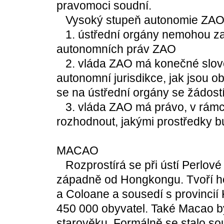
pravomoci soudní.
Vysoký stupeň autonomie ZAO 
1. ústřední orgány nemohou zasa
autonomních práv ZAO
2. vláda ZAO má konečné slovo 
autonomní jurisdikce, jak jsou 
se na ústřední orgány se žádost
3. vláda ZAO má právo, v rámci
rozhodnout, jakými prostředky 
MACAO
Rozprostírá se při ústí Perlové
západně od Hongkongu. Tvoří ho
a Coloane a sousedí s provincií
450 000 obyvatel. Také Macao b
starověku. Formálně se stalo souč