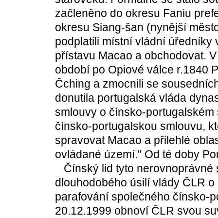
začleněno do okresu Faniu prefek
okresu Siang-šan (nynější město
podplatili místní vládní úředníky 
přístavu Macao a obchodovat. V 
období po Opiové válce r.1840 Po
Čching a zmocnili se sousedních
donutila portugalská vláda dynas
smlouvy o čínsko-portugalském 
čínsko-portugalskou smlouvu, kt
spravovat Macao a přilehlé oblast
ovládané území." Od té doby Po
Čínský lid tyto nerovnoprávné 
dlouhodobého úsilí vlády ČLR o 
parafování společného čínsko-po
20.12.1999 obnoví ČLR svou suv