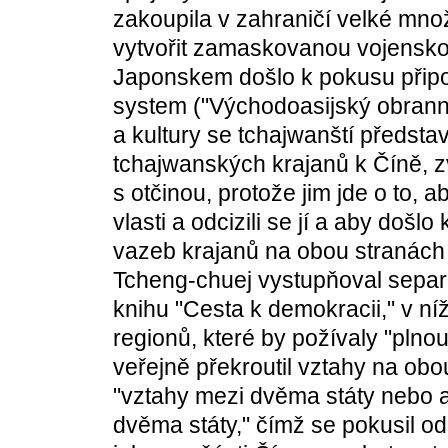
zakoupila v zahraničí velké množ
vytvořit zamaskovanou vojenskou
Japonskem došlo k pokusu připoji
system ("Východoasijský obranný
a kultury se tchajwanští představ
tchajwanských krajanů k Číně, zvl
s otčinou, protože jim jde o to, a
vlasti a odcizili se jí a aby došl
vazeb krajanů na obou stranách
Tcheng-chuej vystupňoval separat
knihu "Cesta k demokracii," v ní
regionů, které by požívaly "plnou
veřejně překroutil vztahy na ob
"vztahy mezi dvěma státy nebo a
dvěma státy," čímž se pokusil o