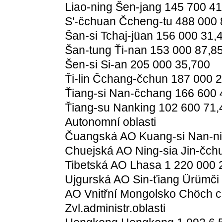
Liao-ning Šen-jang 145 700 41
S'-čchuan Čcheng-tu 488 000 
Šan-si Tchaj-jüan 156 000 31,
Šan-tung Ťi-nan 153 000 87,8
Šen-si Si-an 205 000 35,700
Ťi-lin Čchang-čchun 187 000 
Ťiang-si Nan-čchang 166 600 
Ťiang-su Nanking 102 600 71,
Autonomní oblasti
Čuangská AO Kuang-si Nan-ni
Chuejská AO Ning-sia Jin-čchu
Tibetská AO Lhasa 1 220 000 
Ujgurská AO Sin-ťiang Ürümči 
AO Vnitřní Mongolsko Chöch ch
Zvl.administr.oblasti