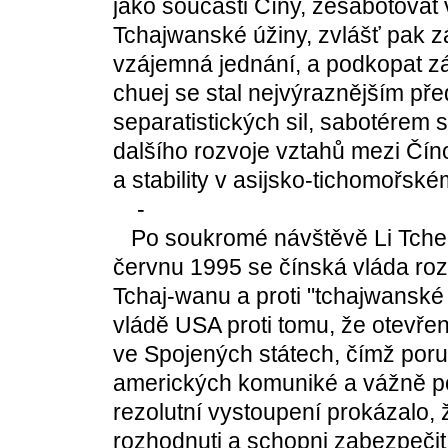
jako součásti Číny, zesabotovat
Tchajwanské úžiny, zvlášť pak zá
vzájemná jednání, a podkopat z
chuej se stal nejvýraznějším př
separatistických sil, sabotérem 
dalšího rozvoje vztahů mezi Čín
a stability v asijsko-tichomořské
-
Po soukromé návštěvě Li Tchen
červnu 1995 se čínská vláda rozh
Tchaj-wanu a proti "tchajwanské 
vládě USA proti tomu, že otevřen
ve Spojených státech, čímž poruš
amerických komuniké a vážně po
rezolutní vystoupení prokázalo, 
rozhodnuti a schopni zabezpečit