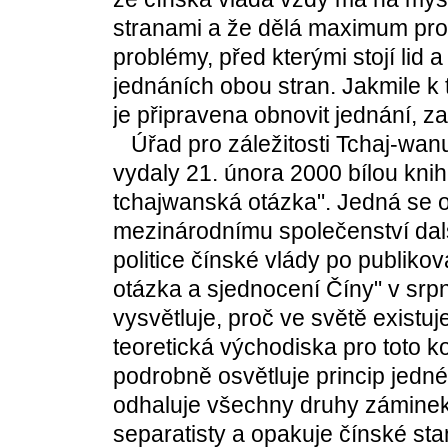
stranami a že dělá maximum pro 
problémy, před kterými stojí lid 
jednáních obou stran. Jakmile k
je připravena obnovit jednání, z
Úřad pro záležitosti Tchaj-wanu 
vydaly 21. února 2000 bílou kni
tchajwanská otázka". Jedná se 
mezinárodnímu společenství dalš
politice čínské vlády po publik
otázka a sjednocení Číny" v srp
vysvětluje, proč ve světě existu
teoretická východiska pro toto 
podrobně osvětluje princip jedné 
odhaluje všechny druhy záminek
separatisty a opakuje čínské st