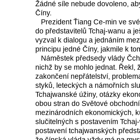
Žádné síle nebude dovoleno, aby
Číny.
Prezident Ťiang Ce-min ve své 
do představitelů Tchaj-wanu a je
vyzval k dialogu a jednáním me
principu jedné Číny, jakmile k t
Náměstek předsedy vlády Čchia
nichž by se mohlo jednat. Řekl, 
zakončení nepřátelství, problem
styků, leteckých a námořních sl
Tchajwanské úžiny, otázky ekono
obou stran do Světové obchodní
mezinárodních ekonomických, kul
slučitelných s postavením Tchaj-
postavení tchajwanských předst
že čínská vláda vždy má na mys