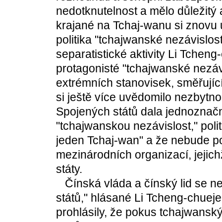
nedotknutelnost a mělo důležitý 
krajané na Tchaj-wanu si znovu 
politika "tchajwanské nezávislos
separatistické aktivity Li Tcheng
protagonisté "tchajwanské nezávi
extrémních stanovisek, směřujíc
si ještě více uvědomilo nezbytno
Spojených států dala jednoznač
"tchajwanskou nezávislost," polit
jeden Tchaj-wan" a že nebude p
mezinárodních organizací, jejich
státy.
Čínská vláda a čínský lid se nesm
států," hlásané Li Tcheng-chuej
prohlásily, že pokus tchajwanskýc