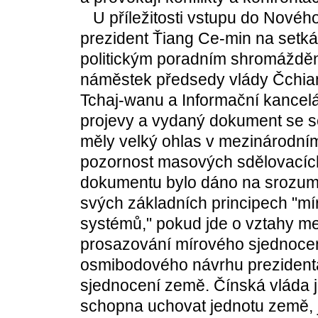
U příležitosti vstupu do Nového
prezident Ťiang Ce-min na setk
politickým poradním shromáždění
náměstek předsedy vlády Čchian 
Tchaj-wanu a Informační kancelář
projevy a vydaný dokument se s
měly velký ohlas v mezinárodním
pozornost masových sdělovacích
dokumentu bylo dáno na srozumě
svých základních principech "m
systémů," pokud jde o vztahy m
prosazování mírového sjednocení 
osmibodového návrhu prezident
sjednocení země. Čínská vláda 
schopna uchovat jednotu země, j