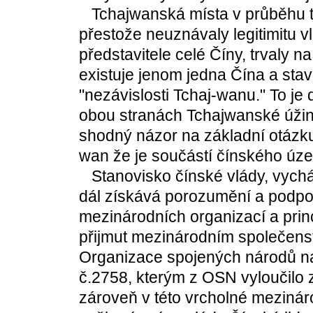
Tchajwanská místa v průběhu třic
přestože neuznávaly legitimitu v
představitele celé Číny, trvaly n
existuje jenom jedna Čína a sta
"nezávislosti Tchaj-wanu." To j
obou stranách Tchajwanské úži
shodný názor na základní otázku
wan že je součástí čínského úze
Stanovisko čínské vlády, vycháze
dál získává porozumění a podpor
mezinárodních organizací a pri
přijmut mezinárodním společens
Organizace spojených národů na 
č.2758, kterým z OSN vyloučilo
zároveň v této vrcholné mezinár