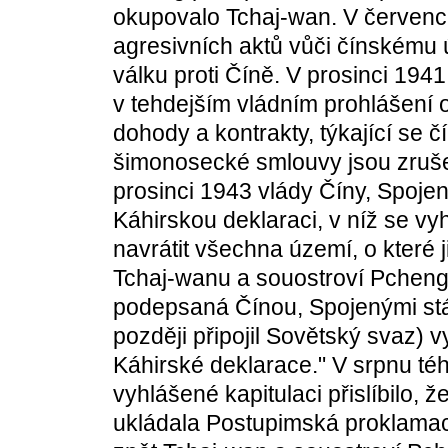
okupovalo Tchaj-wan. V červenci
agresivních aktů vůči čínskému 
válku proti Číně. V prosinci 194
v tehdejším vládním prohlášení 
dohody a kontrakty, týkající se 
šimonosecké smlouvy jsou zruše
prosinci 1943 vlády Číny, Spojený
Káhirskou deklaraci, v níž se v
navrátit všechna území, o které 
Tchaj-wanu a souostroví Pchen
podepsaná Čínou, Spojenými státy
později připojil Sovětský svaz)
Káhirské deklarace." V srpnu té
vyhlášené kapitulaci přislíbilo, 
ukládala Postupimská proklamace