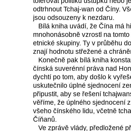
tolerovat politiku ústupků nebo 
odtrhnout Tchaj-wan od Číny. V
jsou odsouzeny k nezdaru.
Bílá kniha uvádí, že Čína má histo
mnohonásobně vzrostl na tomto 
etnické skupiny. Ty v průběhu d
znají hodnotu střežené a chráně
Konečně pak bílá kniha konstat
čínská suverénní práva nad Ho
dychtí po tom, aby došlo k vyře
uskutečnilo úplné sjednocení z
připustit, aby se řešení tchajwa
věříme, že úplného sjednocení 
všeho čínského lidu, včetně tcha
Číňanů.
Ve zprávě vlády, předložené při