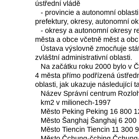
ústřední vládě
- provincie a autonomní oblasti
prefektury, okresy, autonomní o
- okresy a autonomní okresy res
města a obce včetně měst a obc
Ústava výslovně zmocňuje státn
zvláštní administrativní oblasti.
Na začátku roku 2000 bylo v Čín
4 města přímo podřízená ústřední
oblasti, jak ukazuje následující t
Název Správní centrum Rozloh
km2 v milionech-1997
Město Peking Peking 16 800 1
Město Šanghaj Šanghaj 6 200 
Město Tiencin Tiencin 11 300 
Město Čchung-čching Čchung-č