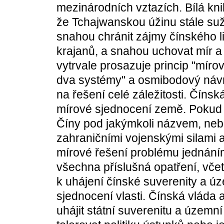
mezinárodních vztazích. Bílá kni
že Tchajwanskou úžinu stále suž
snahou chránit zájmy čínského l
krajanů, a snahou uchovat mír a 
vytrvale prosazuje princip "míro
dva systémy" a osmibodový náv
na řešení celé záležitosti. Čín
mírové sjednocení země. Pokud 
Číny pod jakýmkoli názvem, neb
zahraničními vojenskými silami a
mírové řešení problému jednání
všechna příslušná opatření, vče
k uhájení čínské suverenity a úz
sjednocení vlasti. Čínská vláda 
uhájit státní suverenitu a územn