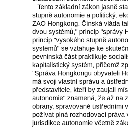
Tento základní zákon jasně stan
stupně autonomie a politický, ek
ZAO Hongkong. Čínská vláda tak r
dvou systémů," princip "správy
princip "vysokého stupně autono
systémů" se vztahuje ke skutečn
pevninská část praktikuje socia
kapitalistický systém, přičemž 
"Správa Hongkongu obyvateli 
má svoji vlastní správu a ústře
představitele, kteří by zaujali mí
autonomie" znamená, že až na zah
obrany, spravované ústředními
požívat plná rozhodovací práva v
jurisdikce autonomie včetně zá