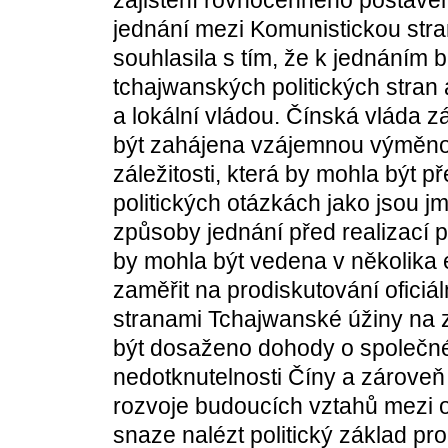
zajištění rovnocenného postavení
jednání mezi Komunistickou str
souhlasila s tím, že k jednáním 
tchajwanských politických stran
a lokální vládou. Čínská vláda z
být zahájena vzájemnou výměnou
záležitosti, která by mohla být 
politických otázkách jako jsou j
způsoby jednání před realizací po
by mohla být vedena v několika 
zaměřit na prodiskutování ofici
stranami Tchajwanské úžiny na z
být dosaženo dohody o společné
nedotknutelnosti Číny a zárove
rozvoje budoucích vztahů mezi 
snaze nalézt politický základ p