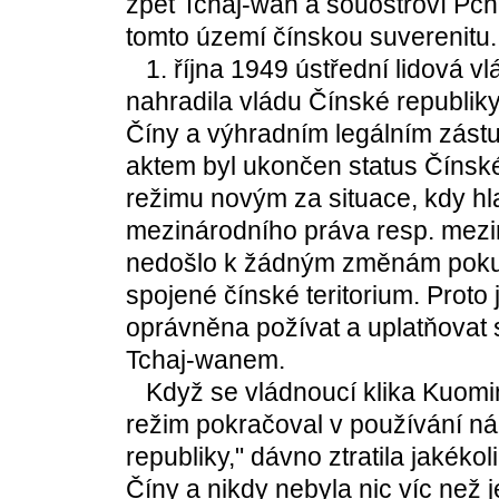
zpět Tchaj-wan a souostroví Pch
tomto území čínskou suverenitu.
1. října 1949 ústřední lidová vl
nahradila vládu Čínské republiky
Číny a výhradním legálním zást
aktem byl ukončen status Čínské
režimu novým za situace, kdy hl
mezinárodního práva resp. mezi
nedošlo k žádným změnám pokud 
spojené čínské teritorium. Proto 
oprávněna požívat a uplatňovat 
Tchaj-wanem.
Když se vládnoucí klika Kuomint
režim pokračoval v používání ná
republiky," dávno ztratila jakékol
Číny a nikdy nebyla nic víc než 