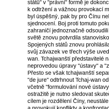
států" v "právní" formě je dokon
k odtržení a vážnou provokací 
byl úspěšný, pak by pro Čínu n
sjednocení. Boj proti tomuto pok
zahraničí jednoznačně odsoudili 
světě znovu potvrdila stanovisko
Spojených států znovu prohlásila
svůj závazek ve třech výše uve
wan. Tchajwanští představitelé n
neprovedou úpravy "ústavy" a "z
Přesto se však tchajwanští sepa
"de jure" odtrhnout Tchaj-wan od
včetně "formulování nové ústavy
ostražitě je nutno sledovat skute
cílem je rozdělení Číny, neustál
a provokují konflikty a konfron