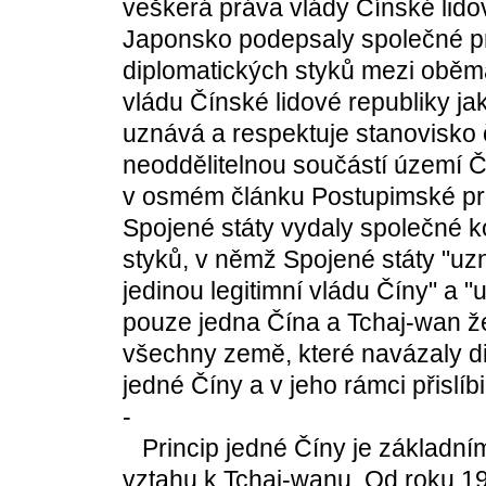
veškerá práva vlády Čínské lidov
Japonsko podepsaly společné pr
diplomatických styků mezi oběm
vládu Čínské lidové republiky jak
uznává a respektuje stanovisko 
neoddělitelnou součástí území Č
v osmém článku Postupimské pro
Spojené státy vydaly společné k
styků, v němž Spojené státy "uzn
jedinou legitimní vládu Číny" a "
pouze jedna Čína a Tchaj-wan ž
všechny země, které navázaly di
jedné Číny a v jeho rámci přislíb
-
Princip jedné Číny je základní
vztahu k Tchaj-wanu. Od roku 1