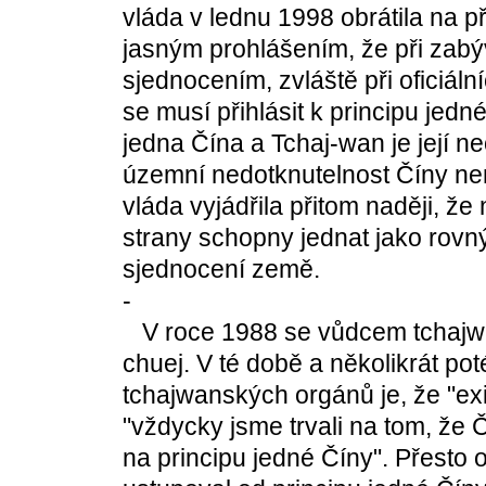
vláda v lednu 1998 obrátila na p
jasným prohlášením, že při zab
sjednocením, zvláště při oficiáln
se musí přihlásit k principu jed
jedna Čína a Tchaj-wan je její ne
územní nedotknutelnost Číny ne
vláda vyjádřila přitom naději, že
strany schopny jednat jako rovn
sjednocení země.
-
V roce 1988 se vůdcem tchajwan
chuej. V té době a několikrát pot
tchajwanských orgánů je, že "exi
"vždycky jsme trvali na tom, že 
na principu jedné Číny". Přesto