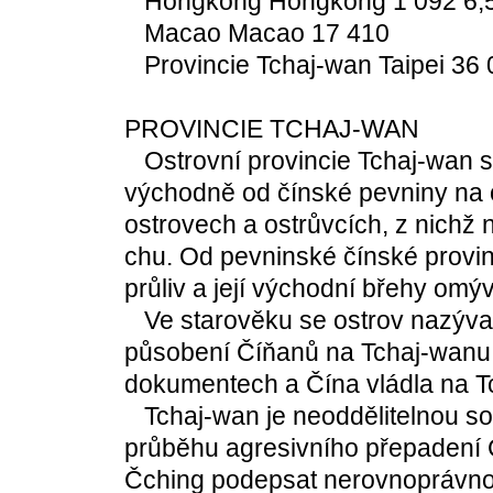
Hongkong Hongkong 1 092 6,
Macao Macao 17 410
Provincie Tchaj-wan Taipei 36 
PROVINCIE TCHAJ-WAN
Ostrovní provincie Tchaj-wan s
východně od čínské pevniny na o
ostrovech a ostrůvcích, z nichž 
chu. Od pevninské čínské provin
průliv a její východní břehy omý
Ve starověku se ostrov nazýval
působení Číňanů na Tchaj-wanu 
dokumentech a Čína vládla na Tc
Tchaj-wan je neoddělitelnou so
průběhu agresivního přepadení Č
Čching podepsat nerovnoprávno