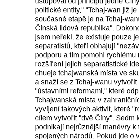
ustupoval od principu jedné Číny
politické entity," "Tchaj-wan již 
současné etapě je na Tchaj-wanu
Čínská lidová republika". Dokonce
jsem neřekl, že existuje pouze j
separatistů, kteří obhajují "nezá
podporu a tím pomohl rychlému ro
rozšíření jejich separatistické i
chueje tchajwanská místa ve skut
a snaží se z Tchaj-wanu vytvořit "
"ústavními reformami," které odp
Tchajwanská místa v zahraničních
vyvíjení takových aktivit, které "
cílem vytvořit "dvě Číny". Sedm 
podnikají nejrůznější manévry k 
spojených národů. Pokud jde o v