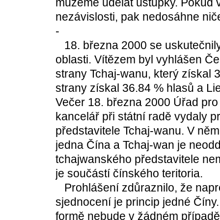
můžeme udělat ústupky. Pokud vš
nezávislosti, pak nedosáhne nič
-
18. března 2000 se uskutečnily
oblasti. Vítězem byl vyhlášen Č
strany Tchaj-wanu, který získal
strany získal 36.84 % hlasů a L
Večer 18. března 2000 Úřad pro 
kancelář při státní radě vydaly p
představitele Tchaj-wanu. V něm 
jedna Čína a Tchaj-wan je neodd
tchajwanského představitele ne
je součástí čínského teritoria.
Prohlášení zdůraznilo, že nap
sjednocení je princip jedné Číny
formě nebude v žádném případě 