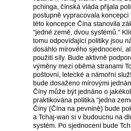
pchinga, čínská vláda přijala po
postupně vypracovala koncepci 
této koncepce Čína stanovila zá
"jedné země, dvou systémů." Klí
tomu odpovídající politiky jsou 
dosáhlo mírového sjednocení, al
použití síly. Bude aktivně podpor
výměny mezi oběma stranami Tc
poštovní, letecké a námořní slu
bude dosaženo mírovými jednání
Číny může být jednáno o jakékoli
praktikována politika "jedna zem
Číny (Čína na pevnině) bude po
a Tchaj-wan si v budoucnu na dl
systém. Po sjednocení bude Tch