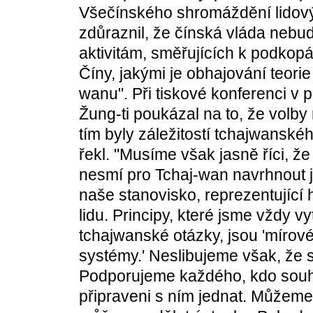
Všečínského shromáždění lidový
zdůraznil, že čínská vláda nebud
aktivitám, směřujících k podkop
Číny, jakými je obhajování teorie
wanu". Při tiskové konferenci v
Žung-ti poukázal na to, že volby
tím byly záležitostí tchajwansk
řekl. "Musíme však jasně říci, že
nesmí pro Tchaj-wan navrhnout j
naše stanovisko, reprezentující 
lidu. Principy, které jsme vždy v
tchajwanské otázky, jsou 'mírové
systémy.' Neslibujeme však, že 
Podporujeme každého, kdo souhla
připraveni s ním jednat. Můžeme