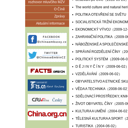
rozhovor mluvčího MZV
The world culture and natural heri
O Číně
POLITIKA OTEVŘENÍ SE SVĚTU
Zprávy
SOCIALISTICKÁ TRŽNÍ EKONOM
Aktuální informace
EKONOMICKÝ VÝVOJ
（2009-12
ZAHRANIČNÍ POLITIKA
（2009-0
NÁBOŽENSKÉ A SPOLEČENSKÉ
SPRÁVNÍ ROZDĚLENÍ ČÍNY
（20
POLITICKÝ SYSTÉM
（2009-06-
D Ě J I N Y Č Í N Y
（2009-06-02
VZDĚLÁVÁNÍ
（2009-06-02）
OBYVATELSTVO A ETNICKÉ SK
VĚDA A TECHNIKA
（2008-06-0
SDĚLOVACÍ PROSTŘEDKY, KNIH
ŽIVOT OBYVATEL ČÍNY
（2005-0
KULTURA A UMĚNÍ
（2004-06-0
TĚLESNÁ KULTURA A SPORT
（2
TURISTIKA
（2004-06-02）