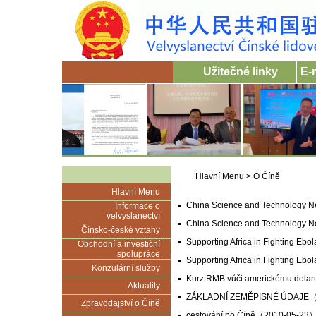
Užitečné linky
E-
Hlavní Menu
>
O Číně
Hlavní Menu
China Science and Technology Ne
Informace o
velvyslanectví
China Science and Technology Ne
Čínsko-české vztahy
Supporting Africa in Fighting Ebol
Obchodní a investiční
spolupráce
Supporting Africa in Fighting Ebol
Konzulární služby
Kurz RMB vůči americkému dolaru
Aktuality
ZÁKLADNÍ ZEMĚPISNÉ ÚDAJE
（
Zpravodajství o Číně
cestování po Číně
（2010-05-23