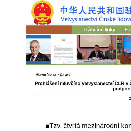
Užitečné linky
E-
Hlavní Menu
>
Zprávy
Prohlášení mluvčího Velvyslanectví ČLR v 
podporuj
2
■Tzv. čtvrtá mezinárodní konf