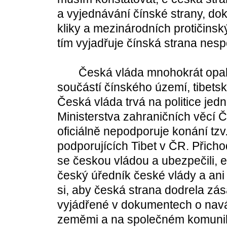
a vyjednávání čínské strany, d
kliky a mezinárodních protičinsk
tím vyjadřuje čínská strana nesp
Česká vláda mnohokrát opakova
součástí čínského území, tibetská z
Česká vláda trvá na politice jedn
Ministerstva zahraničních věcí ČR
oficiálně nepodporuje konání tzv
podporujících Tibet v ČR. Přic
se českou vládou a ubezpečili, 
český úředník české vlády a ani
si, aby česká strana dodrela zás
vyjádřené v dokumentech o nav
zeměmi a na společném komunik