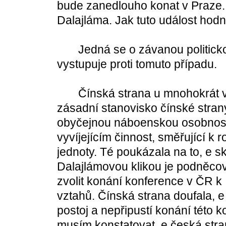
bude zanedlouho konat v Praze. 
Dalajláma. Jak tuto událost hod
Jedná se o závanou politicko
vystupuje proti tomuto případu.
Čínská strana u mnohokrát vy
zásadní stanovisko čínské strany
obyčejnou náboenskou osobností
vyvíjejícím činnost, směřující k r
jednoty. Té poukázala na to, e
Dalajlámovou klikou je podněcov
zvolit konání konference v ČR k
vztahů. Čínská strana doufala, 
postoj a nepřipustí konání této 
musím konstatovat, e česká st