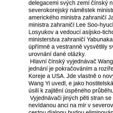
delegacemi svých zemí čínský n
severokorejský náměstek ministr
amerického ministra zahraničí Ja
ministra zahraničí Lee Soo-hyuc
Losyukov a vedoucí asijsko-ti
ministerstva zahraničí Yabunaka
úpřímně a vestranně vysvětlily 
urovnání dané otázky.
Hlavní čínský vyjednávač Wang Yi
jednání je pokračováním a rozí
Koreje a USA. Jde vlastně o nový
Wang Yi uvedl, e jako hostitels
úsilí k zajitění úspěného průběh
Vyjednávači jiných pěti stran se 
nevídanou anci na mír v severov
cestou dialogu budou eliminová