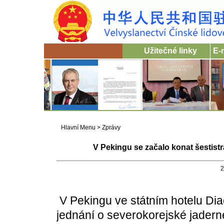
Užitečné linky
E-
Hlavní Menu
>
Zprávy
V Pekingu se začalo konat šestist
2
V Pekingu ve státním hotelu Diao
jednání o severokorejské jadern