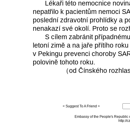
Lékaři této nemocnice novinářů
nepatřilo k pacientům nemoci SA
poslední zdravotní prohlídky a p
nenakazí své okolí. Proto se rozh
S cílem zabránit případnému
letoní zimě a na jaře přítího ro
v Pekingu prevenci choroby SAR
polovině tohoto roku.
（od Čínského rozhlasu p
< Suggest To A Friend >
Embassy of the People's Republic o
http://