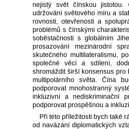
nejistý svět čínskou jistotou.
udržování světového míru a stabi
rovnosti, otevřenosti a spolupr
problémů s čínskými charakteris
soběstačnosti s globálním Jih
prosazování mezinárodní spr
skutečného multilateralismu, p
společné věci a sdílení, do
shromáždit širší konsensus pr
multipolárního světa. Čína b
podporovat mnohostranný systé
inkluzivní a nediskriminační 
podporovat prospěšnou a inkluzi
Při této příležitosti bych také
od navázání diplomatických vz