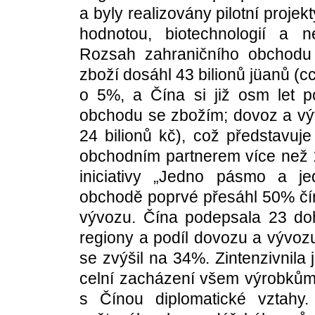
a byly realizovány pilotní proje
hodnotou, biotechnologií a n
Rozsah zahraničního obchodu
zboží dosáhl 43 bilionů jüanů (c
o 5%, a Čína si již osm let p
obchodu se zbožím; dovoz a výv
24 bilionů kč), což představuj
obchodním partnerem více než 1
iniciativy „Jedno pásmo a j
obchodě poprvé přesáhl 50% č
vývozu. Čína podepsala 23 d
regiony a podíl dovozu a vývo
se zvýšil na 34%. Zintenzivnila
celní zacházení všem výrobkům 
s Čínou diplomatické vztahy.