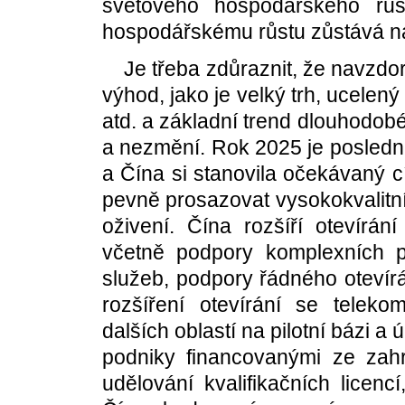
světového hospodářského růs
hospodářskému růstu zůstává na
Je třeba zdůraznit, že navz
výhod, jako je velký trh, ucelen
atd. a základní trend dlouhodo
a nezmění. Rok 2025 je poslední
a Čína si stanovila očekávaný c
pevně prosazovat vysokokvalitní
oživení. Čína rozšíří otevírá
včetně podpory komplexních pi
služeb, podpory řádného otevírán
rozšíření otevírání se teleko
dalších oblastí na pilotní bázi 
podniky financovanými ze zahr
udělování kvalifikačních licen