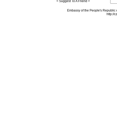
< Suggest To A Friend >
Embassy of the People's Republic o
http://