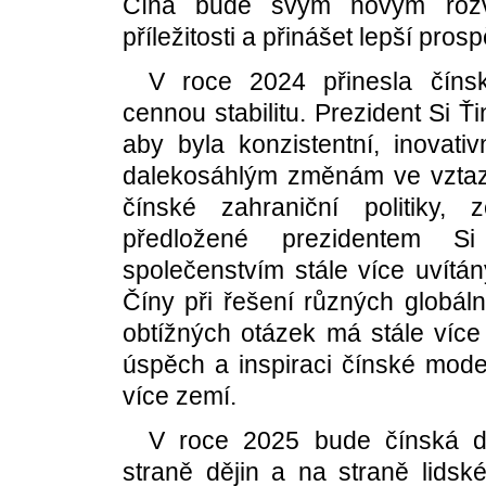
Čína bude svým novým rozv
příležitosti a přinášet lepší pro
V roce 2024 přinesla číns
cennou stabilitu. Prezident Si Ť
aby byla konzistentní, inovativ
dalekosáhlým změnám ve vztaz
čínské zahraniční politiky, 
předložené prezidentem Si
společenstvím stále více uvítán
Číny při řešení různých globál
obtížných otázek má stále více 
úspěch a inspiraci čínské mode
více zemí.
V roce 2025 bude čínská d
straně dějin a na straně lidsk