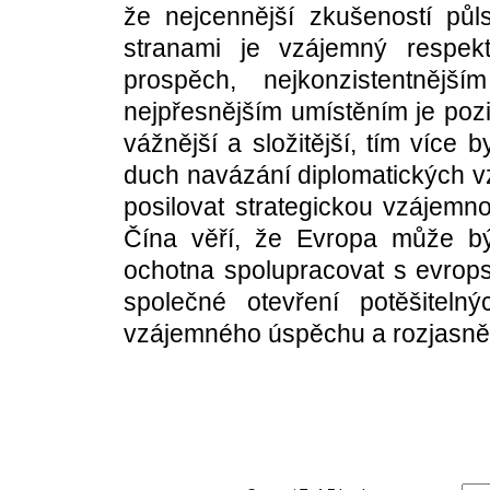
že nejcennější zkušeností pů
stranami je vzájemný respekt
prospěch, nejkonzistentnějš
nejpřesnějším umístěním je pozi
vážnější a složitější, tím více
duch navázání diplomatických vz
posilovat strategickou vzájemno
Čína věří, že Evropa může b
ochotna spolupracovat s evrop
společné otevření potěšiteln
vzájemného úspěchu a rozjasněn