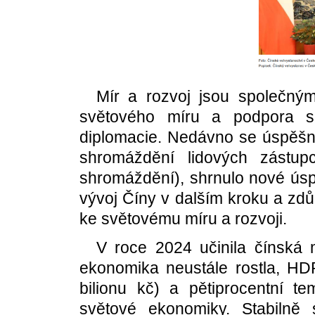
Mír a rozvoj jsou společný
světového míru a podpora sp
diplomacie. Nedávno se úspěšn
shromáždění lidových zástup
shromáždění), shrnulo nové úsp
vývoj Číny v dalším kroku a zdů
ke světovému míru a rozvoji.
V roce 2024 učinila čínská
ekonomika neustále rostla, HD
bilionu kč) a pětiprocentní t
světové ekonomiky. Stabilně s