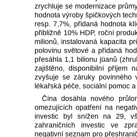
zrychluje se modernizace průmys
hodnota výroby špičkových techn
resp. 7,7%, přidaná hodnota klí
přibližně 10% HDP, roční produ
milionů, instalovaná kapacita p
polovinu světové a přidaná ho
přesáhla 1,1 bilionu jüanů (zhrub
zajištěno, disponibilní příjem
zvyšuje se záruky povinného v
lékařská péče, sociální pomoc a 
Čína dosáhla nového průlo
omezujících opatření na negat
investic byl snížen na 29, v
zahraničních investic ve zp
negativní seznam pro přeshrani