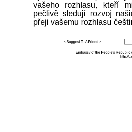
vašeho rozhlasu, kteří m
pečlivě sledují rozvoj naš
přeji vašemu rozhlasu češt
< Suggest To A Friend >
Embassy of the People's Republic o
http://