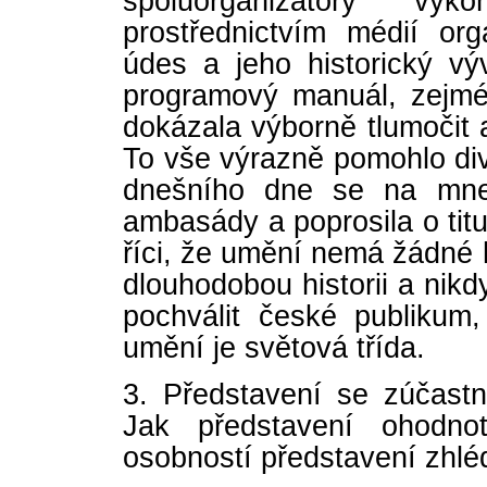
spoluorganizátory v
prostřednictvím médií org
údes a jeho historický výv
programový manuál, zejmé
dokázala výborně tlumočit a
To vše výrazně pomohlo di
dnešního dne se na mne 
ambasády a poprosila o tit
říci, že umění nemá žádné
dlouhodobou historii a nikd
pochválit české publikum
umění je světová třída.
3. Představení se zúčastni
Jak představení ohodno
osobností představení zhlé