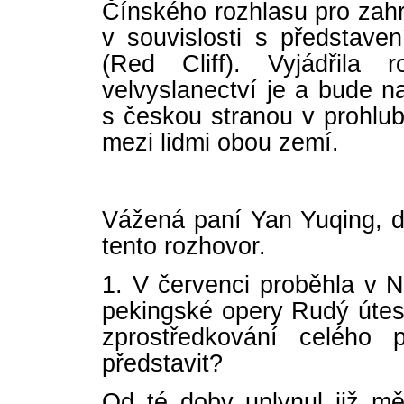
Čínského rozhlasu pro zahra
v souvislosti s představe
(Red Cliff). Vyjádřila 
velvyslanectví je a bude na
s českou stranou v prohlub
mezi lidmi obou zemí.
Vážená paní Yan Yuqing, dě
tento rozhovor.
1. V červenci proběhla v 
pekingské opery Rudý útes (
zprostředkování celého 
představit?
Od té doby uplynul již m