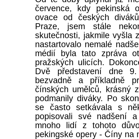
července, kdy pekinská o
ovace od českých diváků
Praze, jsem stále nek
skutečnosti, jakmile vyšla 
nastartovalo nemalé nadše
médií byla tato zpráva ot
pražských ulicích. Dokonc
Dvě představení dne 9.
bezvadně a příkladně pr
čínských umělců, krásný z
podmanily diváky. Po sko
se často setkávala s něk
popisovali své nadšení 
mnoho lidí z tohoto dův
pekingské opery - Číny na 