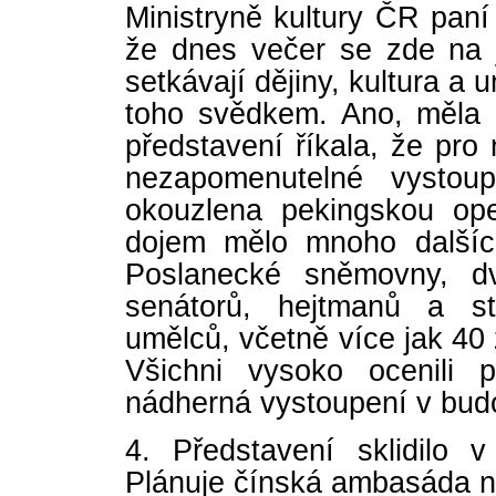
Ministryně kultury ČR pan
že dnes večer se zde na j
setkávají dějiny, kultura a
toho svědkem. Ano, měla
představení říkala, že pro 
nezapomenutelné vystoup
okouzlena pekingskou op
dojem mělo mnoho dalšíc
Poslanecké sněmovny, dv
senátorů, hejtmanů a st
umělců, včetně více jak 40 
Všichni vysoko ocenili 
nádherná vystoupení v bud
4. Představení sklidilo 
Plánuje čínská ambasáda n