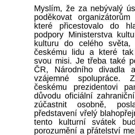
Myslím, že za nebývalý ús
poděkovat organizátorům
které přicestovalo do h
podpory Ministerstva kult
kulturu do celého světa, 
českému lidu a které tak
svou misi. Je třeba také 
ČR, Národního divadla 
vzájemné spolupráce. Z
českému prezidentovi pa
důvodu oficiální zahranič
zúčastnit osobně, pos
představení vřelý blahopřej
tento kulturní svátek b
porozumění a přátelství m