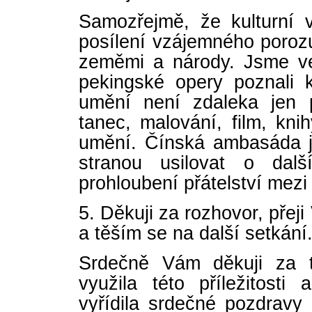
Samozřejmě, že kulturní
posílení vzájemného porozu
zeměmi a národy. Jsme vel
pekingské opery poznali k
umění není zdaleka jen 
tanec, malování, film, kni
umění. Čínská ambasáda j
stranou usilovat o dal
prohloubení přátelství mezi
5. Děkuji za rozhovor, pře
a těším se na další setkání
Srdečně Vám děkuji za t
využila této příležitost
vyřídila srdečné pozdrav