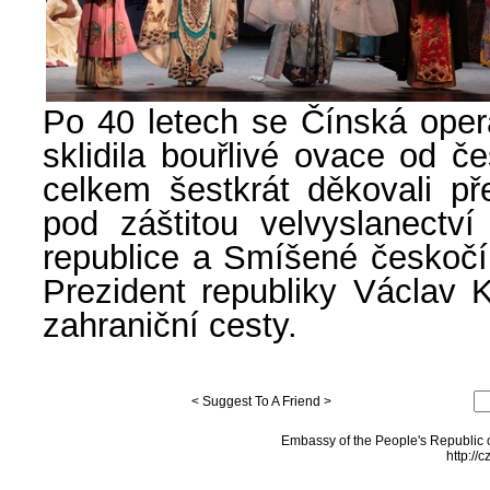
Po 40 letech se Čínská opera
sklidila bouřlivé ovace od č
celkem šestkrát děkovali p
pod záštitou velvyslanectv
republice a Smíšené českoč
Prezident republiky Václav K
zahraniční cesty.
< Suggest To A Friend >
Embassy of the People's Republic o
http://