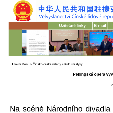
Užitečné linky
E-mail
Hlavní Menu
>
Čínsko-české vztahy
>
Kulturní styky
Pekingská opera vyv
2
Na scéně Národního divadla 